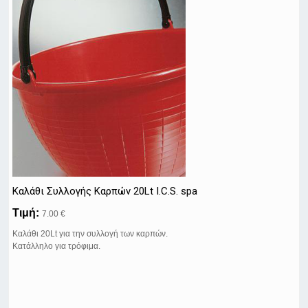
Καλάθι Συλλογής Καρπών 20Lt I.C.S. spa
Τιμή:
7.00 €
Καλάθι 20Lt για την συλλογή των καρπών.
Κατάλληλo για τρόφιμα.