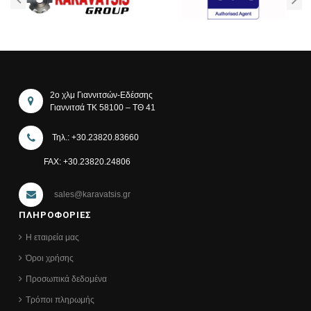
2ο χλμ Γιαννιτσών-Εδέσσης
Γιαννιτσά ΤΚ 58100 – ΤΘ 41
Τηλ.: +30.23820.83660
FAX: +30.23820.24806
sales@karavatsis.gr
ΠΛΗΡΟΦΟΡΙΕΣ
Η εταιρεία μας
Όροι χρήσης
Προσωπικά δεδομένα
Τρόποι πληρωμής