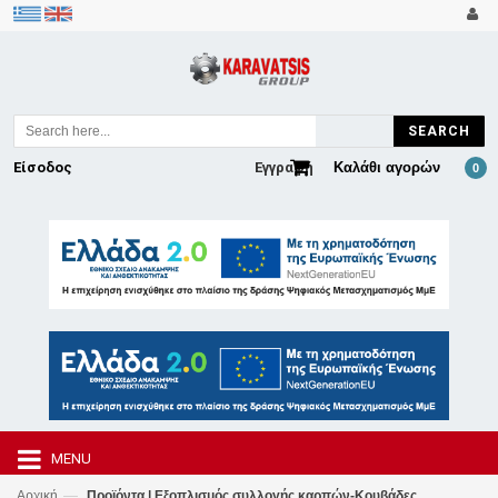
SEARCH
Είσοδος
Εγγραφή
Καλάθι αγορών
0
MENU
—
Αρχική
Προϊόντα | Εξοπλισμός συλλογής καρπών-Κουβάδες