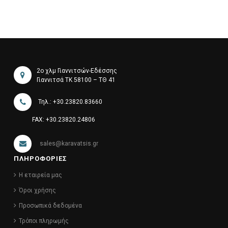
2ο χλμ Γιαννιτσών-Εδέσσης
Γιαννιτσά ΤΚ 58100 – ΤΘ 41
Τηλ.: +30.23820.83660
FAX: +30.23820.24806
sales@karavatsis.gr
ΠΛΗΡΟΦΟΡΙΕΣ
Η εταιρεία μας
Όροι χρήσης
Προσωπικά δεδομένα
Τρόποι πληρωμής