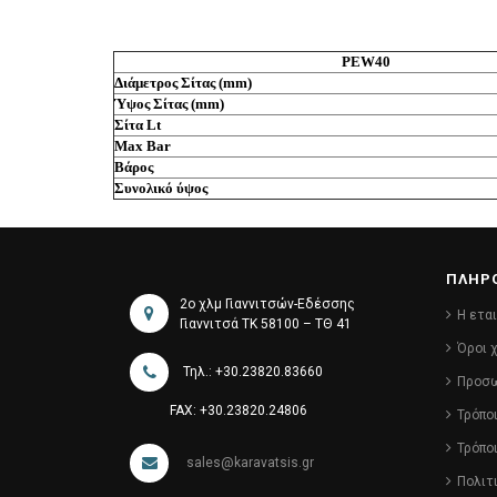
PEW40
Διάμετρος Σίτας (mm)
Ύψος Σίτας (mm)
Σίτα Lt
Max Bar
Βάρος
Συνολικό ύψος
ΠΛΗΡ
2ο χλμ Γιαννιτσών-Εδέσσης
Η ετα
Γιαννιτσά ΤΚ 58100 – ΤΘ 41
Όροι 
Τηλ.: +30.23820.83660
Προσω
FAX: +30.23820.24806
Τρόπο
Τρόπο
sales@karavatsis.gr
Πολιτ