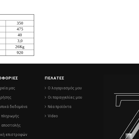
350
475
40
3,0
26Kg
920
ΟΦΟΡΙΕΣ
ΠΕΛΑΤΕΣ
ιρεία μας
Ο λογαριασμός μου
χρήσης
Οι παραγγελίες μου
πικά δεδομένα
Νέα προϊόντα
ι πληρωμής
Video
ι αποστολής
ική επιστροφών