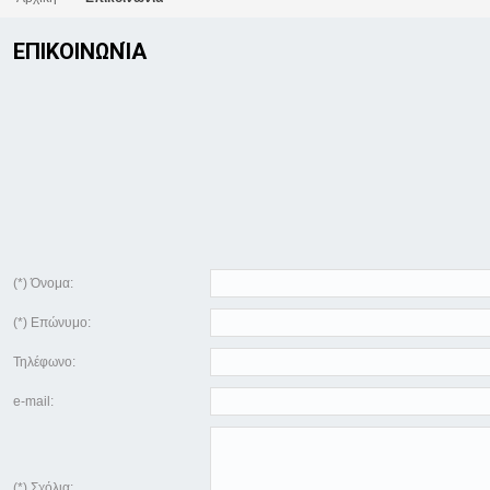
ΕΠΙΚΟΙΝΩΝΊΑ
(*) Όνομα:
(*) Επώνυμο:
Τηλέφωνο:
e-mail:
(*) Σχόλια: