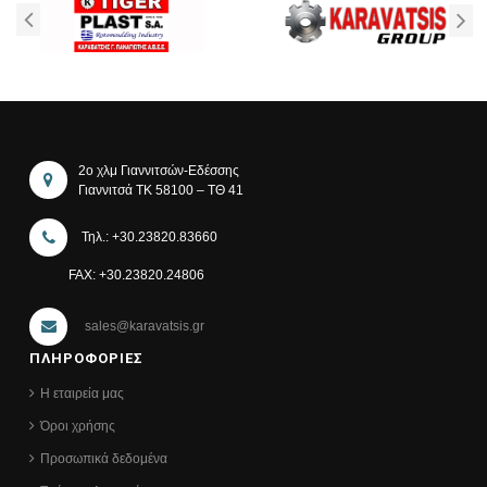
2ο χλμ Γιαννιτσών-Εδέσσης
Γιαννιτσά ΤΚ 58100 – ΤΘ 41
Τηλ.: +30.23820.83660
FAX: +30.23820.24806
sales@karavatsis.gr
ΠΛΗΡΟΦΟΡΙΕΣ
Η εταιρεία μας
Όροι χρήσης
Προσωπικά δεδομένα