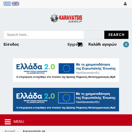
SEARCH
Είσοδος
Εγγραφή
Καλάθι αγορών
0
MENU
—
Αρχική
karavatsis.gr