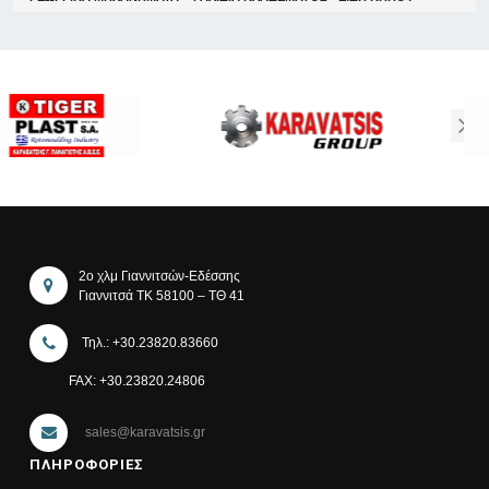
2ο χλμ Γιαννιτσών-Εδέσσης
Γιαννιτσά ΤΚ 58100 – ΤΘ 41
Τηλ.: +30.23820.83660
FAX: +30.23820.24806
sales@karavatsis.gr
ΠΛΗΡΟΦΟΡΙΕΣ