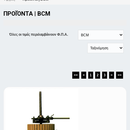
ΠΡΟΪΌΝΤΑ | BCM
Όλες οι τιμές περιλαμβάνουν Φ.Π.Α.
<<
<
1
2
3
>
>>