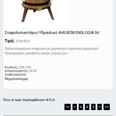
Σταφυλοπιεστήριο Υδραυλικό Φ45 BCM ENOLOGIA Srl
Τιμή:
1150.00 €
Πρέσα σπασμένων σταφυλιών με χειροκίνητο υδραυλικό μηχανισμό.
Πρεσαρισμένη χαλύβδινη λεκάνη (πάτος) με ε
Κωδικός:
008-145
Κατασκευαστής:
BCM
Διαθεσιμότητα:
Περισσότερα
Όλες οι τιμές περιλαμβάνουν Φ.Π.Α.
<<
<
1
2
3
>
>>