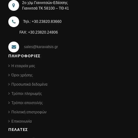
2ο χλμ Γιαννιτσών-Εδέσσης
Γιαννιτσά ΤΚ 58100 – ΤΘ 41
Τηλ.: +30.23820.83660
FAX: +30.23820.24806
sales@karavatsis.gr
ΠΛΗΡΟΦΟΡΙΕΣ
Η εταιρεία μας
Όροι χρήσης
Προσωπικά δεδομένα
Τρόποι πληρωμής
Τρόποι αποστολής
Πολιτική επιστροφών
Επικοινωνία
ΠΕΛΑΤΕΣ