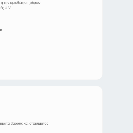
 ή την οριοθέτηση χώρων.
ές U.V.
μο
λήματα βάρους και σπασίματος.