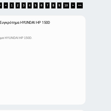
<
<
1
2
3
4
5
6
7
8
9
10
>
>>
 Συγκρότημα HYUNDAI HP 150D
τημα HYUNDAI HP 150D.