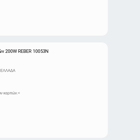
πών 200W REBER 10053N
 ΕΛΛΑΔΑ
ών καρπών.<