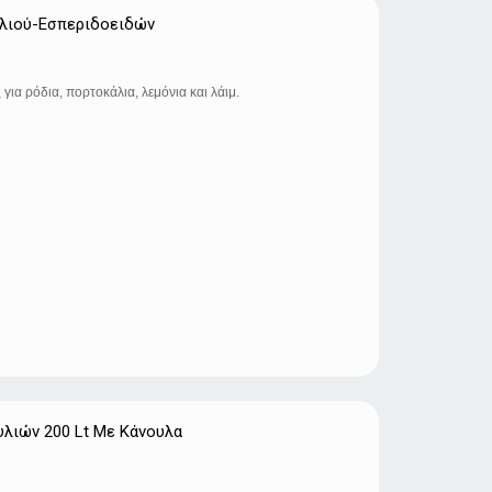
λιού-Εσπεριδοειδών
ια ρόδια, πορτοκάλια, λεμόνια και λάιμ.
υλιών 200 Lt Με Κάνουλα