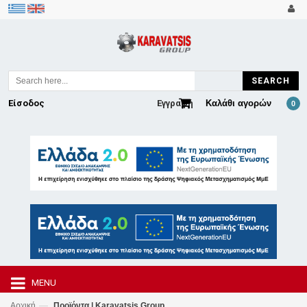
SEARCH
Είσοδος
Εγγραφή
Καλάθι αγορών
0
MENU
—
Αρχική
Προϊόντα | Karavatsis Group