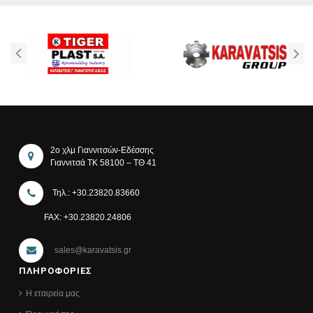
2ο χλμ Γιαννιτσών-Εδέσσης
Γιαννιτσά ΤΚ 58100 – ΤΘ 41
Τηλ.: +30.23820.83660
FAX: +30.23820.24806
sales@karavatsis.gr
ΠΛΗΡΟΦΟΡΙΕΣ
Η εταιρεία μας