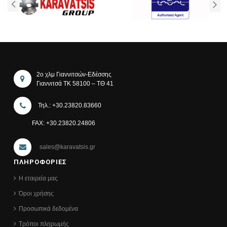
2ο χλμ Γιαννιτσών-Εδέσσης
Γιαννιτσά ΤΚ 58100 – ΤΘ 41
Τηλ.: +30.23820.83660
FAX: +30.23820.24806
sales@karavatsis.gr
ΠΛΗΡΟΦΟΡΙΕΣ
Η εταιρεία μας
Όροι χρήσης
Προσωπικά δεδομένα
Τρόποι πληρωμής