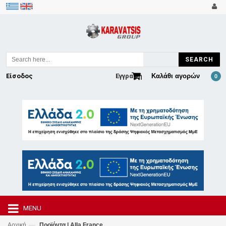
SEARCH
Είσοδος
Εγγραφή
Καλάθι αγορών
0
MENU
—
Αρχική
Προϊόντα | Alla France