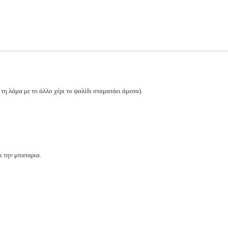
η λάμα με το άλλο χέρι το ψαλίδι σταματάει άμεσα).
ι την μπαταρια.