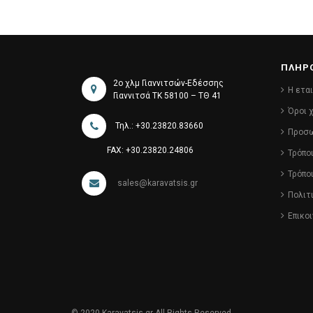
ΠΛΗΡ
2ο χλμ Γιαννιτσών-Εδέσσης
Η ετα
Γιαννιτσά ΤΚ 58100 – ΤΘ 41
Όροι 
Τηλ.: +30.23820.83660
Προσω
FAX: +30.23820.24806
Τρόπο
Τρόπο
sales@karavatsis.gr
Πολιτ
Επικο