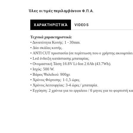
Όλες οι τιμές περιλαμβάνουν Φ.Π.Α.
ΧΑΡΑΚΤΗΡΙΣΤΙΚΆ
VIDEOS
Τεχνικά χαρακτηριστικά:
• Δυνατότητα Κοπής: 1 - 30mm.
• Δύο σκάλες κοπής.
• ANTI CUT προστασία (σε περίπτωση που ο χρήστης ακουμπάει τ
• Led ένδειξη κατάστασης μπαταρίας.
• Ονομαστική Τάση:16.8V Li-Ion 2.6Ah (43.7Wh).
• Ισχύς: 500 W.
• Βάρος Ψαλιδιού: 900gr.
• Χρόνος Φόρτισης: 1-1,5 ώρες.
• Χρόνος λειτουργίας: 3-4 ώρες / μπαταρία.
• Εγγύηση: 2 χρόνια για το εργαλειο / 6 μηνες για το φορτιστή κα