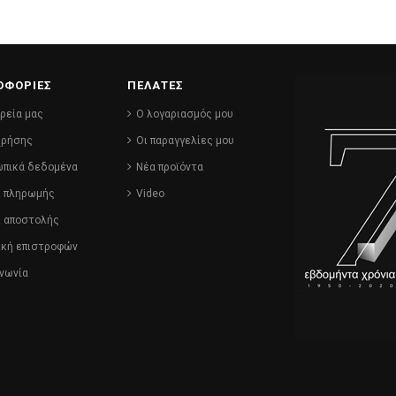
ΟΦΟΡΙΕΣ
ΠΕΛΑΤΕΣ
ιρεία μας
Ο λογαριασμός μου
χρήσης
Οι παραγγελίες μου
πικά δεδομένα
Νέα προϊόντα
ι πληρωμής
Video
ι αποστολής
ική επιστροφών
ινωνία