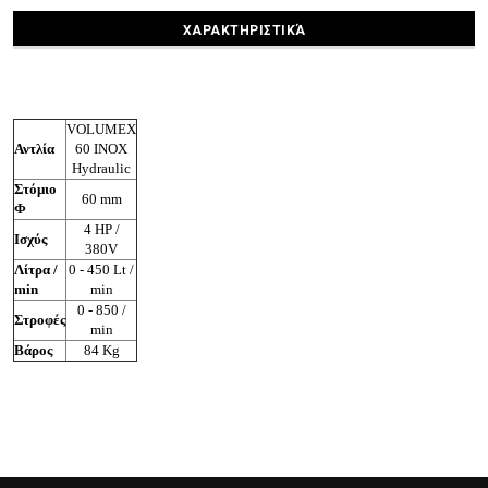
ΧΑΡΑΚΤΗΡΙΣΤΙΚΆ
VOLUMEX
Αντλία
60 INOX
Hydraulic
Στόμιο
60 mm
Φ
4 ΗP /
Ισχύς
380V
Λίτρα /
0 - 450 Lt /
min
min
0 - 850 /
Στροφές
min
Βάρος
84 Kg