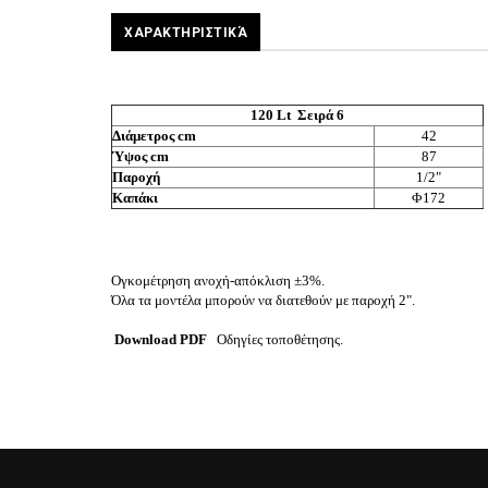
ΧΑΡΑΚΤΗΡΙΣΤΙΚΆ
120 Lt Σειρά 6
Διάμετρος cm
42
Ύψος cm
87
Παροχή
1/2"
Καπάκι
Φ172
Ογκομέτρηση ανοχή-απόκλιση ±3%.
Όλα τα μοντέλα μπορούν να διατεθούν με παροχή 2".
Download PDF
Οδηγίες τοποθέτησης.