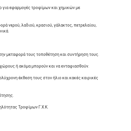
ο για εφαρμογές τροφίμων και χημικών με
ρά νερού, λαδιού, κρασιού, γάλακτος, πετρελαίου,
νικά.
την μεταφορά τους τοποθέτηση και συντήρηση τους.
χώρους ή ακόμα μπορούν και να ενταφιασθούν.
ολύχρονη έκθεση τους στον ήλιο και κακές καιρικές
έτησης.
λότητας Τροφίμων Γ.Χ.Κ.