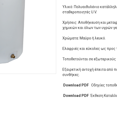
Υλικό: Πολυαιθυλένιο κατάλληλ
σταθεροποιητές U.V.
Χρήσεις: Αποθήκευση και μεταφο
χημικών και όλων των υγρών γε
Χρώματα: Μαύρο ή λευκό.
Ελαφριές και εύκολες ως προς 
Τοποθετούνται σε εξωτερικούς 
Εξαιρετική αντοχή έπειτα από π
συνθήκες.
Download PDF
Οδηγίες τοποθ
Download PDF
Έκθεση Καταλλη