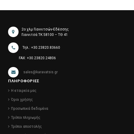
2ο χλμ Γιαννιτσών-Εδέσσης
Γιαννιτσά ΤΚ 58100 – ΤΘ 41
Τηλ.: +30.23820.83660
FAX: +30.23820.24806
sales@karavatsis.gr
ΠΛΗΡΟΦΟΡΙΕΣ
Η εταιρεία μας
Όροι χρήσης
Προσωπικά δεδομένα
Τρόποι πληρωμής
Τρόποι αποστολής