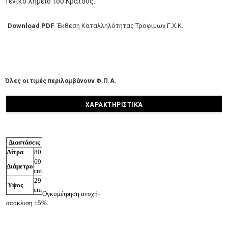
Γενικό Χημείο του Κράτους.
Download PDF
Έκθεση Καταλληλότητας Τροφίμων Γ.Χ.Κ.
Όλες οι τιμές περιλαμβάνουν Φ.Π.Α.
ΧΑΡΑΚΤΗΡΙΣΤΙΚΆ
Διαστάσεις
Λίτρα
80
69
Διάμετρο
cm
29
Ύψος
cm
Ογκομέτρηση ανοχή-
απόκλιση ±5%.