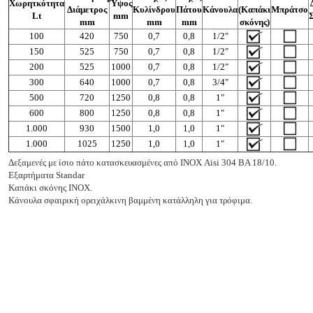
Χωρητκότητα
Ύψος
Διάμετρος
Κυλίνδρου
Πάτου
Κάνουλα
(Καπάκι
Μπράτσο
Lt
mm
mm
mm
mm
σκόνης)
100
420
750
0,7
0,8
1/2"
150
525
750
0,7
0,8
1/2
"
200
525
1000
0,7
0,8
1/2
"
300
640
1000
0,7
0,8
3/4
"
500
720
1250
0,8
0,8
1
"
600
800
1250
0,8
0,8
1
"
1.000
930
1500
1,0
1,0
1
"
1.000
1025
1250
1,0
1,0
1
"
Δεξαμενές με ίσιο πάτο κατασκευασμένες από ΙΝΟΧ Aisi 304 BA 18/10.
Εξαρτήματα Standar
Καπάκι σκόνης ΙΝΟΧ.
Κάνουλα σφαιρική ορειχάλκινη βαμμένη κατάλληλη για τρόφιμα.