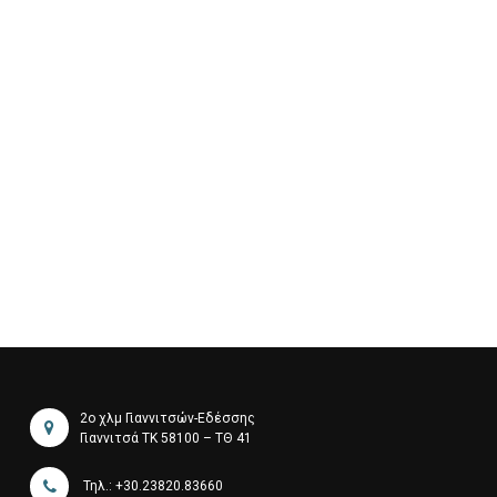
2ο χλμ Γιαννιτσών-Εδέσσης
Γιαννιτσά ΤΚ 58100 – ΤΘ 41
Τηλ.: +30.23820.83660