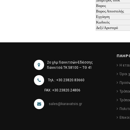
Διάμετρος τσοκ
Βαρος
Βαρος Αποστολής
Εγγύηση
Κωδικός
Δεξί/Αριστερό
ΠΛΗΡ
2ο χλμ Γιαννιτσών-Εδέσσης
Η ετα
Γιαννιτσά ΤΚ 58100 – ΤΘ 41
Όροι 
Τηλ.: +30.23820.83660
Προσω
FAX: +30.23820.24806
Τρόπο
Τρόπο
sales@karavatsis.gr
Πολιτ
Επικο