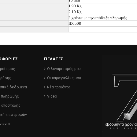
13 mm
1.90 Kg
2.10 Kg
2 χρόνια με την απόδειξη πληρωμής
ID6508
ΟΦΟΡΙΕΣ
ΠΕΛΑΤΕΣ
ιρεία μας
Ο λογαριασμός μου
χρήσης
Οι παραγγελίες μου
πικά δεδομένα
Νέα προϊόντα
ι πληρωμής
Video
ι αποστολής
ική επιστροφών
ινωνία