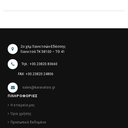
2ο χλμ Γιαννιτσών-Εδέσσης
Γιαννιτσά ΤΚ 58100 – ΤΘ 41
Τηλ.: +30.23820.83660
FAX: +30.23820.24806
sales@karavatsis.gr
ΠΛΗΡΟΦΟΡΙΕΣ
Η εταιρεία μας
Όροι χρήσης
Προσωπικά δεδομένα