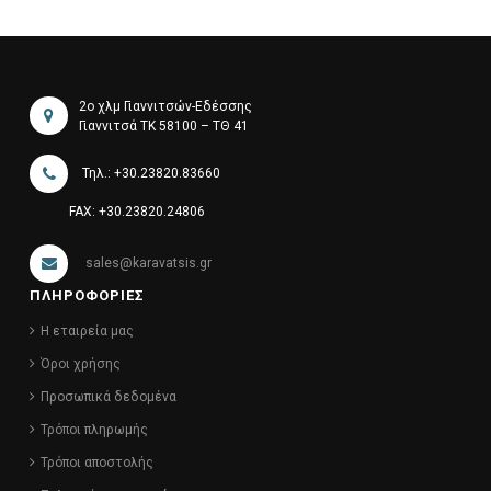
2ο χλμ Γιαννιτσών-Εδέσσης
Γιαννιτσά ΤΚ 58100 – ΤΘ 41
Τηλ.: +30.23820.83660
FAX: +30.23820.24806
sales@karavatsis.gr
ΠΛΗΡΟΦΟΡΙΕΣ
Η εταιρεία μας
Όροι χρήσης
Προσωπικά δεδομένα
Τρόποι πληρωμής
Τρόποι αποστολής