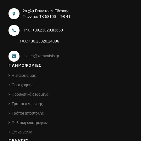
2ο χλμ Γιαννιτσών-Εδέσσης
Γιαννιτσά ΤΚ 58100 – ΤΘ 41
Τηλ.: +30.23820.83660
FAX: +30.23820.24806
sales@karavatsis.gr
ΠΛΗΡΟΦΟΡΙΕΣ
Η εταιρεία μας
Όροι χρήσης
Προσωπικά δεδομένα
Τρόποι πληρωμής
Τρόποι αποστολής
Πολιτική επιστροφών
Επικοινωνία
ΠΕΛΑΤΕΣ