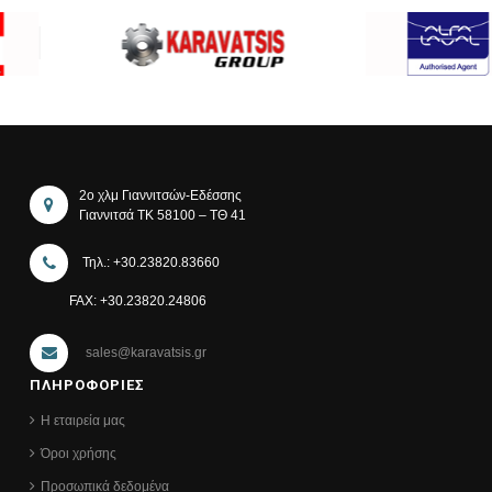
2ο χλμ Γιαννιτσών-Εδέσσης
Γιαννιτσά ΤΚ 58100 – ΤΘ 41
Τηλ.: +30.23820.83660
FAX: +30.23820.24806
sales@karavatsis.gr
ΠΛΗΡΟΦΟΡΙΕΣ
Η εταιρεία μας
Όροι χρήσης
Προσωπικά δεδομένα