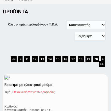
ΠΡΟΪΌΝΤΑ
Όλες οι τιμές περιλαμβάνουν Φ.Π.Α.
<<
<
11
12
13
14
15
16
17
18
19
20
>
>>
Βράσιμο με ηλεκτρικό ρεύμα
Τιμή:
Eπικοινωνήστε για πληροφορίες
Κωδικός:
Κατασκευαστής:
Toscana Inox s.r.l.