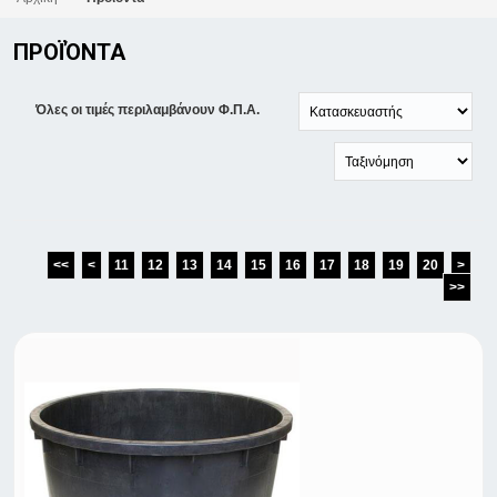
ΠΡΟΪΌΝΤΑ
Όλες οι τιμές περιλαμβάνουν Φ.Π.Α.
<<
<
11
12
13
14
15
16
17
18
19
20
>
>>