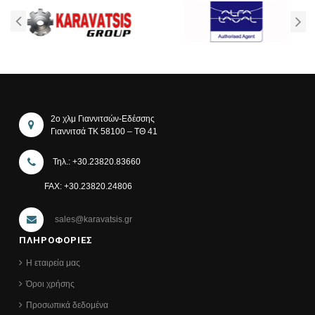
2ο χλμ Γιαννιτσών-Εδέσσης
Γιαννιτσά ΤΚ 58100 – ΤΘ 41
Τηλ.: +30.23820.83660
FAX: +30.23820.24806
sales@karavatsis.gr
ΠΛΗΡΟΦΟΡΙΕΣ
Η εταιρεία μας
Όροι χρήσης
Προσωπικά δεδομένα