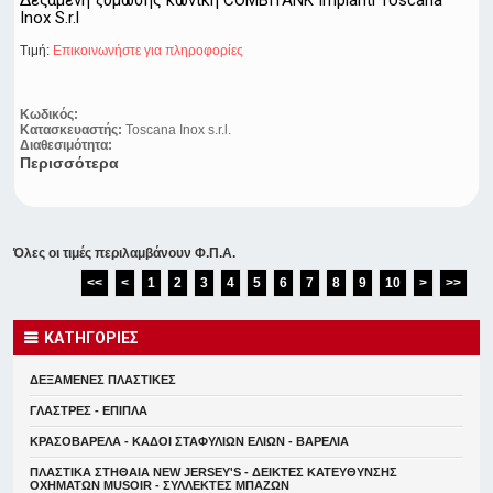
Δεξαμενή ζύμωσης κωνική COMBITANK Impianti Toscana
Inox S.r.l
Τιμή:
Eπικοινωνήστε για πληροφορίες
Κωδικός:
Κατασκευαστής:
Toscana Inox s.r.l.
Διαθεσιμότητα:
Περισσότερα
Όλες οι τιμές περιλαμβάνουν Φ.Π.Α.
<<
<
1
2
3
4
5
6
7
8
9
10
>
>>
ΚΑΤΗΓΟΡΙΕΣ
ΔΕΞΑΜΕΝΕΣ ΠΛΑΣΤΙΚΕΣ
ΓΛΑΣΤΡΕΣ - ΕΠΙΠΛΑ
ΚΡΑΣΟΒΑΡΕΛΑ - ΚΑΔΟΙ ΣΤΑΦΥΛΙΩΝ ΕΛΙΩΝ - ΒΑΡΕΛΙΑ
ΠΛΑΣΤΙΚΑ ΣΤΗΘΑΙΑ NEW JERSEY'S - ΔΕΙΚΤΕΣ ΚΑΤΕΥΘYΝΣΗΣ
ΟΧΗΜΑΤΩΝ MUSOIR - ΣΥΛΛΕΚΤΕΣ ΜΠΑΖΩΝ