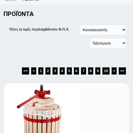
ΠΡΟΪΌΝΤΑ
Όλες οι τιμές περιλαμβάνουν Φ.Π.Α.
<<
<
1
2
3
4
5
6
7
8
9
10
>
>>