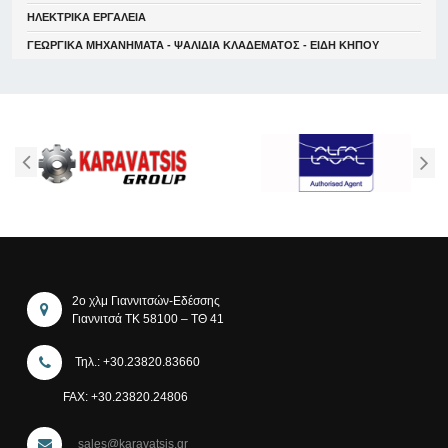
ΗΛΕΚΤΡΙΚΑ ΕΡΓΑΛΕΙΑ
ΓΕΩΡΓΙΚΑ ΜΗΧΑΝΗΜΑΤΑ - ΨΑΛΙΔΙΑ ΚΛΑΔΕΜΑΤΟΣ - ΕΙΔΗ ΚΗΠΟΥ
2ο χλμ Γιαννιτσών-Εδέσσης
Γιαννιτσά ΤΚ 58100 – ΤΘ 41
Τηλ.: +30.23820.83660
FAX: +30.23820.24806
sales@karavatsis.gr