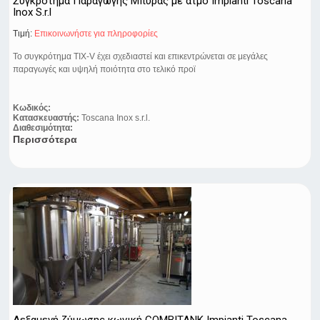
Συγκρότημα Παραγωγής Μπύρας με ατμό Impianti Toscana
Inox S.r.l
Τιμή:
Eπικοινωνήστε για πληροφορίες
Το συγκρότημα TIX-V έχει σχεδιαστεί και επικεντρώνεται σε μεγάλες
παραγωγές και υψηλή ποιότητα στο τελικό προϊ
Κωδικός:
Κατασκευαστής:
Toscana Inox s.r.l.
Διαθεσιμότητα:
Περισσότερα