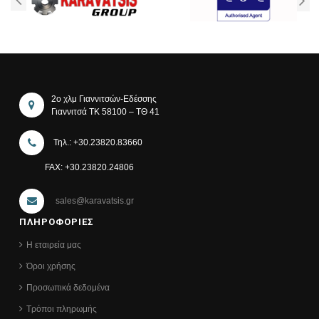
2ο χλμ Γιαννιτσών-Εδέσσης
Γιαννιτσά ΤΚ 58100 – ΤΘ 41
Τηλ.: +30.23820.83660
FAX: +30.23820.24806
sales@karavatsis.gr
ΠΛΗΡΟΦΟΡΙΕΣ
Η εταιρεία μας
Όροι χρήσης
Προσωπικά δεδομένα
Τρόποι πληρωμής