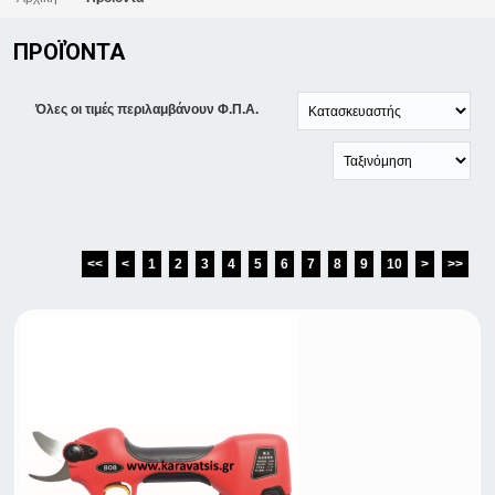
ΠΡΟΪΌΝΤΑ
Όλες οι τιμές περιλαμβάνουν Φ.Π.Α.
<<
<
1
2
3
4
5
6
7
8
9
10
>
>>