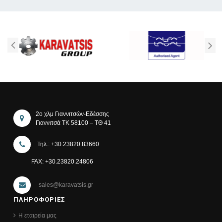
2ο χλμ Γιαννιτσών-Εδέσσης
Γιαννιτσά ΤΚ 58100 – ΤΘ 41
Τηλ.: +30.23820.83660
FAX: +30.23820.24806
sales@karavatsis.gr
ΠΛΗΡΟΦΟΡΙΕΣ
Η εταιρεία μας