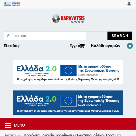
SEARCH
Είσοδος
Εγγραφή
Καλάθι αγορών
0
MENU
—
Αρχική
Προϊόντα | Δοχεία Τροφίμων - Πλαστικοί Δίσκοι Τροφίμων