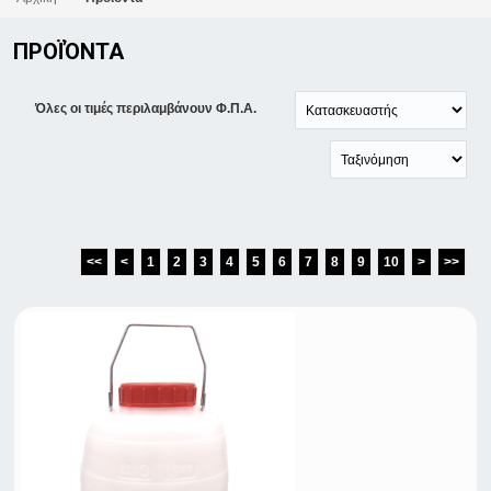
ΠΡΟΪΌΝΤΑ
Όλες οι τιμές περιλαμβάνουν Φ.Π.Α.
<<
<
1
2
3
4
5
6
7
8
9
10
>
>>