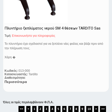
Πλυντήριο ξεπλύματος νερού SM 4 θέσεων TARDITO Sas
Τιμή:
Eπικοινωνήστε για πληροφορίες
Το πλυντήριο έχει σχεδιαστεί για να ξεπλένει νέες φιάλες και βάζα πριν από
την πλήρωση τους.
Χάρη �
Κωδικός:
013-000
Κατασκευαστής:
Tardito
Διαθεσιμότητα:
Περισσότερα
Όλες οι τιμές περιλαμβάνουν Φ.Π.Α.
<<
<
1
2
3
4
5
6
7
8
9
10
>
>>