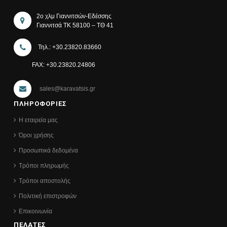
2ο χλμ Γιαννιτσών-Εδέσσης
Γιαννιτσά ΤΚ 58100 – ΤΘ 41
Τηλ.: +30.23820.83660
FAX: +30.23820.24806
sales@karavatsis.gr
ΠΛΗΡΟΦΟΡΙΕΣ
Η εταιρεία μας
Όροι χρήσης
Προσωπικά δεδομένα
Τρόποι πληρωμής
Τρόποι αποστολής
Πολιτική επιστροφών
Επικοινωνία
ΠΕΛΑΤΕΣ